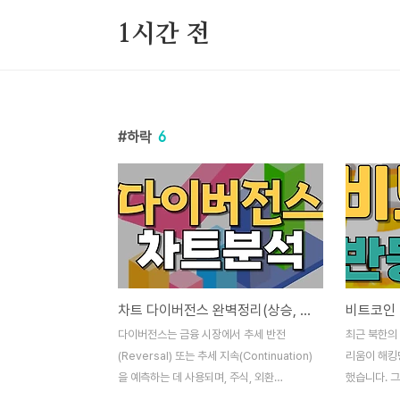
본문 바로가기
1시간 전
하락
6
차트 다이버전스 완벽정리(상승, 하락, 히든)
다이버전스는 금융 시장에서 추세 반전
최근 북한의
(Reversal) 또는 추세 지속(Continuation)
리움이 해킹
을 예측하는 데 사용되며, 주식, 외환
했습니다. 
(Forex), 가상자산(암호화폐) 등에서 중요한
완료되면서,