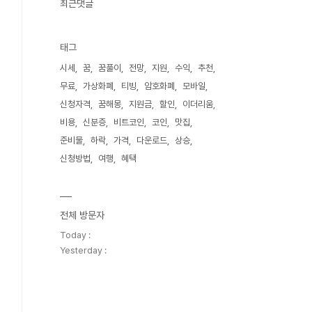
최근댓글
태그
시세
꿈
꿈풀이
전망
지원
수익
추천
무료
가상화폐
티빙
암호화폐
모바일
신청자격
꿈해몽
지원금
할인
이더리움
비용
신분증
비트코인
코인
맛집
준비물
하락
가격
다운로드
상승
신청방법
여행
혜택
전체 방문자
Today :
Yesterday :