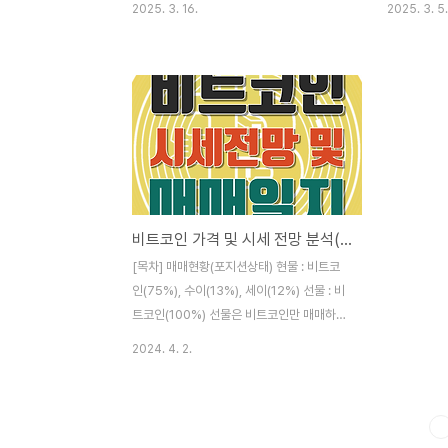
2025. 3. 16.
2025. 3. 5.
기술적 분석 도구로 활용됩니다. 특히
됐으며, 같은
RSI(Relative Strength Index),
는 모습을 
MACD(Moving Average
입니다. 이에
Convergence Divergence), 스토캐스
금 유출, 코
틱 오실레이터(Stochastic Oscillator) 등
그리고 북한
의 보조지표와 함께 분석하면 더욱 신뢰도 높
사건 등 최
은 판단이 가능합니다. [목차] 다이버전스
습니다. [목
(Divergence)란?다이버전스
및 시장 영향
(Divergence)란 가격의 움직임과 보조지
17.2% 하
비트코인 가격 및 시세 전망 분석(04.02 매매현황)
표의 움직임이 서로 불일치하는 현상을 의미
월간 성과를
합니다. 일반적으로 가격과 보조지표는 동일
인 현물 ET
[목차] 매매현황(포지션상태) 현물 : 비트코
한 방향으로 움직이는 것이 일반적이나, 특정
달러의 자금
인(75%), 수이(13%), 세이(12%) 선물 : 비
한..
증시에..
트코인(100%) 선물은 비트코인만 매매하고
있으며, 바이낸스에서 주로 매매를 하고 있습
2024. 4. 2.
니다. 지속적으로 상승할 것을 예상하고 조정
이 나왔다고 판단하는 구간마다 매수를 이어
가고 있는 상황이며, 가장 신경 쓰는 대응은
4시간 봉 기준 200 이평선 이탈여부를 중점